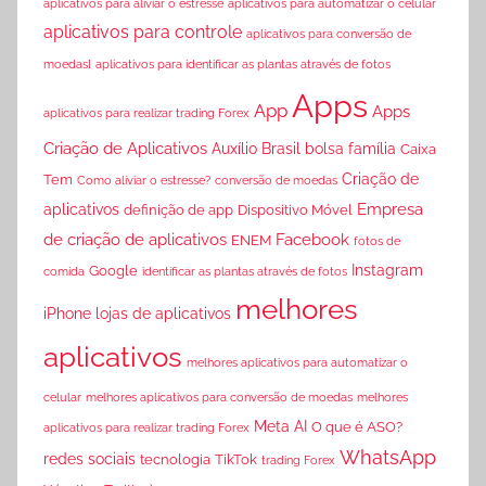
aplicativos para aliviar o estresse
aplicativos para automatizar o celular
aplicativos para controle
aplicativos para conversão de
moedas[
aplicativos para identificar as plantas através de fotos
Apps
App
Apps
aplicativos para realizar trading Forex
Criação de Aplicativos
Auxílio Brasil
bolsa família
Caixa
Criação de
Tem
Como aliviar o estresse?
conversão de moedas
Empresa
aplicativos
definição de app
Dispositivo Móvel
de criação de aplicativos
Facebook
ENEM
fotos de
Instagram
Google
comida
identificar as plantas através de fotos
melhores
iPhone
lojas de aplicativos
aplicativos
melhores aplicativos para automatizar o
celular
melhores aplicativos para conversão de moedas
melhores
Meta AI
O que é ASO?
aplicativos para realizar trading Forex
WhatsApp
redes sociais
tecnologia
TikTok
trading Forex