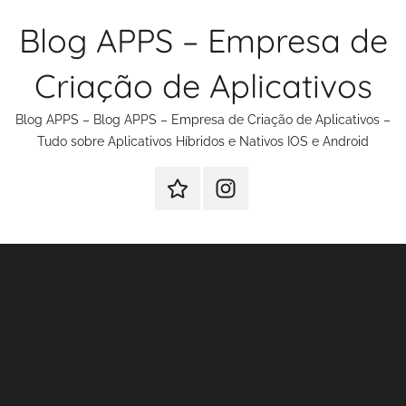
Pular
Blog APPS – Empresa de
para
o
Criação de Aplicativos
conteúdo
Blog APPS – Blog APPS – Empresa de Criação de Aplicativos –
Tudo sobre Aplicativos Híbridos e Nativos IOS e Android
Criação
Instagram
de
Criação
Aplicativos
de
Aplicativos
e
Sites