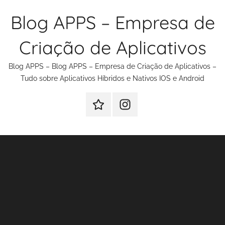
Pular
Blog APPS – Empresa de
para
o
Criação de Aplicativos
conteúdo
Blog APPS – Blog APPS – Empresa de Criação de Aplicativos –
Tudo sobre Aplicativos Híbridos e Nativos IOS e Android
Criação
Instagram
de
Criação
Aplicativos
de
Aplicativos
e
Sites