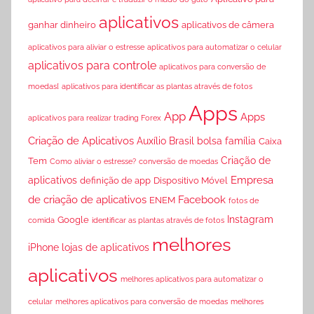
aplicativos
ganhar dinheiro
aplicativos de câmera
aplicativos para aliviar o estresse
aplicativos para automatizar o celular
aplicativos para controle
aplicativos para conversão de
moedas[
aplicativos para identificar as plantas através de fotos
Apps
App
Apps
aplicativos para realizar trading Forex
Criação de Aplicativos
Auxílio Brasil
bolsa família
Caixa
Criação de
Tem
Como aliviar o estresse?
conversão de moedas
Empresa
aplicativos
definição de app
Dispositivo Móvel
de criação de aplicativos
Facebook
ENEM
fotos de
Instagram
Google
comida
identificar as plantas através de fotos
melhores
iPhone
lojas de aplicativos
aplicativos
melhores aplicativos para automatizar o
celular
melhores aplicativos para conversão de moedas
melhores