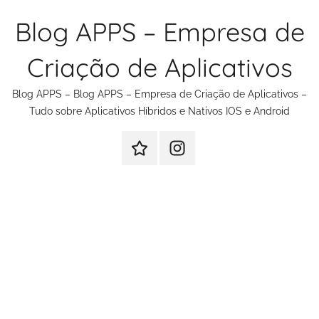
Pular
Blog APPS – Empresa de
para
o
Criação de Aplicativos
conteúdo
Blog APPS – Blog APPS – Empresa de Criação de Aplicativos –
Tudo sobre Aplicativos Híbridos e Nativos IOS e Android
Criação
Instagram
de
Criação
Aplicativos
de
Aplicativos
e
Sites