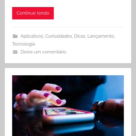
Continue lendo
Aplicativos
,
Curiosidades
,
Dicas
,
Lançamento
,
Tecnologia
Deixe um comentário