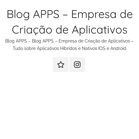
Pular
Blog APPS – Empresa de
para
o
Criação de Aplicativos
conteúdo
Blog APPS – Blog APPS – Empresa de Criação de Aplicativos –
Tudo sobre Aplicativos Híbridos e Nativos IOS e Android
Criação
Instagram
de
Criação
Aplicativos
de
Aplicativos
e
Sites