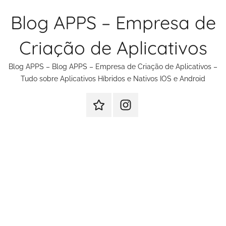
Pular
Blog APPS – Empresa de
para
o
Criação de Aplicativos
conteúdo
Blog APPS – Blog APPS – Empresa de Criação de Aplicativos –
Tudo sobre Aplicativos Híbridos e Nativos IOS e Android
Criação
Instagram
de
Criação
Aplicativos
de
Aplicativos
e
Sites