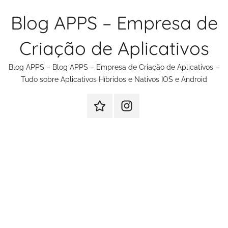
Pular
Blog APPS – Empresa de
para
o
Criação de Aplicativos
conteúdo
Blog APPS – Blog APPS – Empresa de Criação de Aplicativos –
Tudo sobre Aplicativos Híbridos e Nativos IOS e Android
Criação
Instagram
de
Criação
Aplicativos
de
Aplicativos
e
Sites