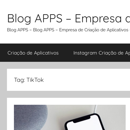
Pular
para
Blog APPS – Empresa d
o
conteúdo
Blog APPS – Blog APPS – Empresa de Criação de Aplicativos –
Criação de Aplicativos
Instagram Criação de Apl
Tag:
TikTok