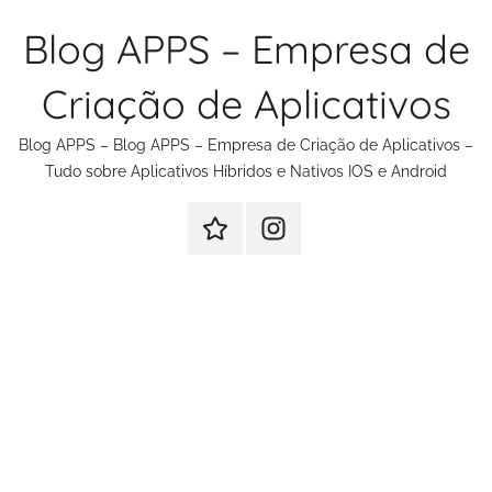
Pular
Blog APPS – Empresa de
para
o
Criação de Aplicativos
conteúdo
Blog APPS – Blog APPS – Empresa de Criação de Aplicativos –
Tudo sobre Aplicativos Híbridos e Nativos IOS e Android
Criação
Instagram
de
Criação
Aplicativos
de
Aplicativos
e
Sites