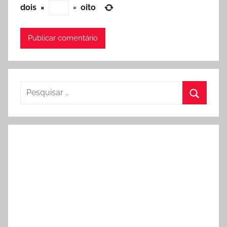
dois
×
=
oito
Pesquisar
por:
Procura