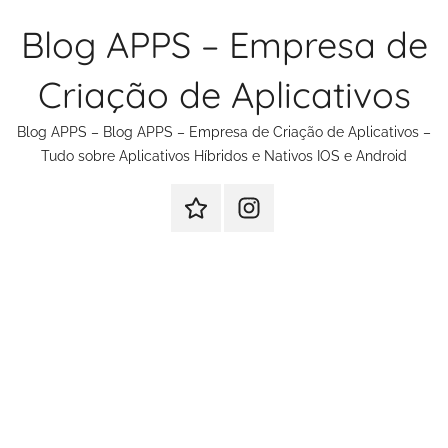
Pular
Blog APPS – Empresa de
para
o
Criação de Aplicativos
conteúdo
Blog APPS – Blog APPS – Empresa de Criação de Aplicativos –
Tudo sobre Aplicativos Híbridos e Nativos IOS e Android
Criação
Instagram
de
Criação
Aplicativos
de
Aplicativos
e
Sites