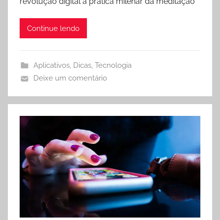
revolução digital à prática milenar da meditação
Continue lendo
Aplicativos
,
Dicas
,
Tecnologia
Deixe um comentário