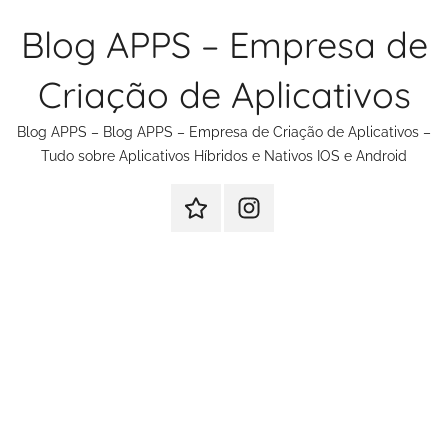
Pular
Blog APPS – Empresa de
para
o
Criação de Aplicativos
conteúdo
Blog APPS – Blog APPS – Empresa de Criação de Aplicativos –
Tudo sobre Aplicativos Híbridos e Nativos IOS e Android
Criação
Instagram
de
Criação
Aplicativos
de
Aplicativos
e
Sites