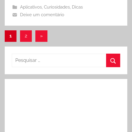
Aplicativos
,
Curiosidades
,
Dicas
Deixe um comentário
Paginação
Post
1
2
»
seguinte
de
posts
Pesquisar
por:
Procura