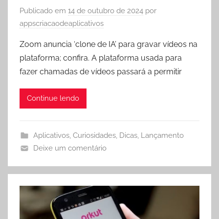
Publicado em
14 de outubro de 2024
por
appscriacaodeaplicativos
Zoom anuncia ‘clone de IA’ para gravar vídeos na
plataforma; confira. A plataforma usada para
fazer chamadas de vídeos passará a permitir
Continue lendo
Aplicativos
,
Curiosidades
,
Dicas
,
Lançamento
Deixe um comentário