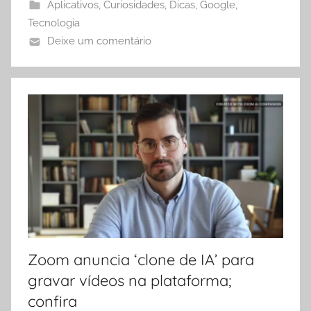
Aplicativos
,
Curiosidades
,
Dicas
,
Google
,
Tecnologia
Deixe um comentário
Zoom anuncia ‘clone de IA’ para
gravar vídeos na plataforma;
confira