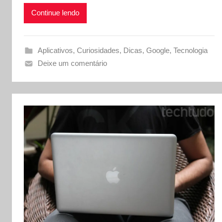
Continue lendo
Aplicativos
,
Curiosidades
,
Dicas
,
Google
,
Tecnologia
Deixe um comentário