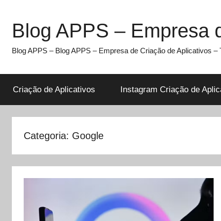
Pular
para
Blog APPS – Empresa de
o
conteúdo
Blog APPS – Blog APPS – Empresa de Criação de Aplicativos – T
Criação de Aplicativos
Instagram Criação de Aplic
Categoria:
Google