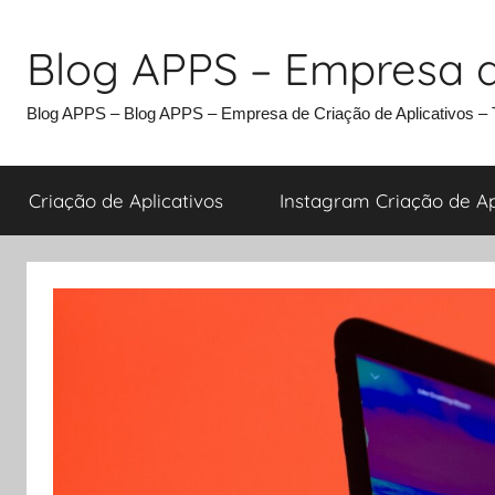
Pular
para
Blog APPS – Empresa d
o
conteúdo
Blog APPS – Blog APPS – Empresa de Criação de Aplicativos – T
Criação de Aplicativos
Instagram Criação de Apl