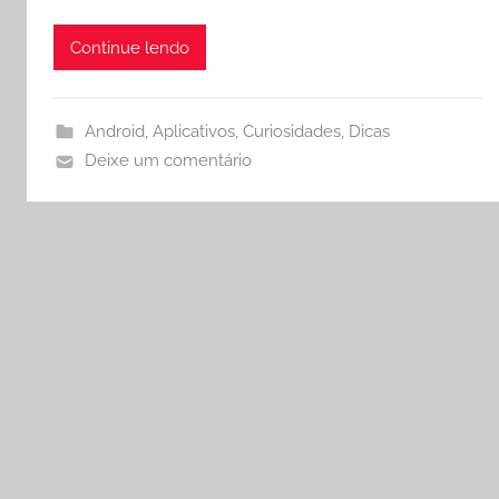
Continue lendo
Android
,
Aplicativos
,
Curiosidades
,
Dicas
Deixe um comentário