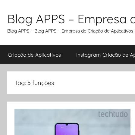
Pular
para
Blog APPS – Empresa d
o
conteúdo
Blog APPS – Blog APPS – Empresa de Criação de Aplicativos –
Criação de Aplicativos
Instagram Criação de Apl
Tag:
5 funções